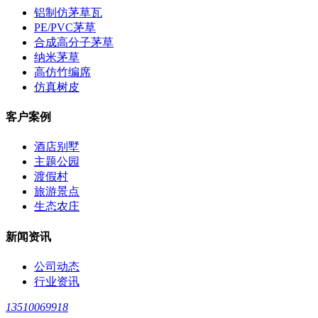
铝制仿茅草瓦
PE/PVC茅草
合成高分子茅草
纳米茅草
高仿竹编席
仿真树皮
客户案例
酒店别墅
主题公园
渡假村
旅游景点
生态农庄
新闻资讯
公司动态
行业资讯
13510069918